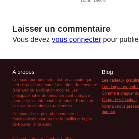
Dans "Divers"
Laisser un commentaire
Vous devez
vous connecter
pour publie
A propos
Blog
Comparateur-rencontres est un annuaire qui
Les cadeaux gratuits
sert de guide comparatif des sites de rencontre
Les dragueurs profes
(site web ou application mobile). Les
Comment draguer su
principaux sites de rencontre sont comparé
Cours de séduction
pour aider les internautes à trouver l'amour de
leur vie ou de simples rencontres.
Norman nous présent
humour
Comparatif des prix, abonnements et
fonctionnlités pour trouver la meilleure façon
de trouver l'âme sœur.
© Comparateur-rencontres.fr 2026