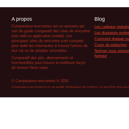
A propos
Blog
Comparateur-rencontres est un annuaire qui
Les cadeaux gratuits
sert de guide comparatif des sites de rencontre
Les dragueurs profes
(site web ou application mobile). Les
Comment draguer su
principaux sites de rencontre sont comparé
Cours de séduction
pour aider les internautes à trouver l'amour de
leur vie ou de simples rencontres.
Norman nous présent
humour
Comparatif des prix, abonnements et
fonctionnlités pour trouver la meilleure façon
de trouver l'âme sœur.
© Comparateur-rencontres.fr 2026
Comparateur-rencontres.fr en sa qualité d'hébergeur de contenu, ne peut être tenu pour