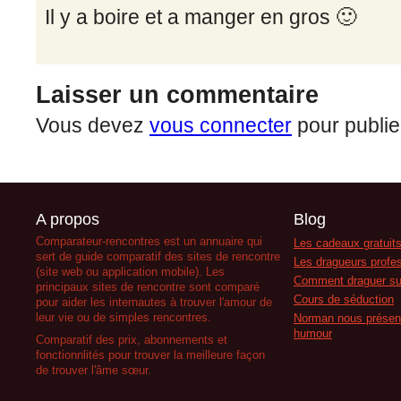
Il y a boire et a manger en gros 🙂
Laisser un commentaire
Vous devez
vous connecter
pour publie
A propos
Blog
Comparateur-rencontres est un annuaire qui
Les cadeaux gratuits
sert de guide comparatif des sites de rencontre
Les dragueurs profes
(site web ou application mobile). Les
Comment draguer su
principaux sites de rencontre sont comparé
Cours de séduction
pour aider les internautes à trouver l'amour de
leur vie ou de simples rencontres.
Norman nous présent
humour
Comparatif des prix, abonnements et
fonctionnlités pour trouver la meilleure façon
de trouver l'âme sœur.