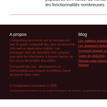
les fonctionnalités nombreuses.
A propos
Blog
Comparateur-rencontres est un annuaire qui
Les cadeaux gratuits
sert de guide comparatif des sites de rencontre
Les dragueurs profes
(site web ou application mobile). Les
Comment draguer su
principaux sites de rencontre sont comparé
Cours de séduction
pour aider les internautes à trouver l'amour de
leur vie ou de simples rencontres.
Norman nous présent
humour
Comparatif des prix, abonnements et
fonctionnlités pour trouver la meilleure façon
de trouver l'âme sœur.
© Comparateur-rencontres.fr 2026
Comparateur-rencontres.fr en sa qualité d'hébergeur de contenu, ne peut être tenu pour