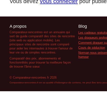
Vous devez
vous connecter
pour publie
A propos
Blog
Comparateur-rencontres est un annuaire qui
Les cadeaux gratuits
sert de guide comparatif des sites de rencontre
Les dragueurs profes
(site web ou application mobile). Les
Comment draguer su
principaux sites de rencontre sont comparé
Cours de séduction
pour aider les internautes à trouver l'amour de
leur vie ou de simples rencontres.
Norman nous présent
humour
Comparatif des prix, abonnements et
fonctionnlités pour trouver la meilleure façon
de trouver l'âme sœur.
© Comparateur-rencontres.fr 2026
Comparateur-rencontres.fr en sa qualité d'hébergeur de contenu, ne peut être tenu pour