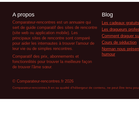
A propos
Blog
Comparateur-rencontres est un annuaire qui
Les cadeaux gratuits
sert de guide comparatif des sites de rencontre
Les dragueurs profes
(site web ou application mobile). Les
Comment draguer su
principaux sites de rencontre sont comparé
Cours de séduction
pour aider les internautes à trouver l'amour de
leur vie ou de simples rencontres.
Norman nous présent
humour
Comparatif des prix, abonnements et
fonctionnlités pour trouver la meilleure façon
de trouver l'âme sœur.
© Comparateur-rencontres.fr 2026
Comparateur-rencontres.fr en sa qualité d'hébergeur de contenu, ne peut être tenu pour