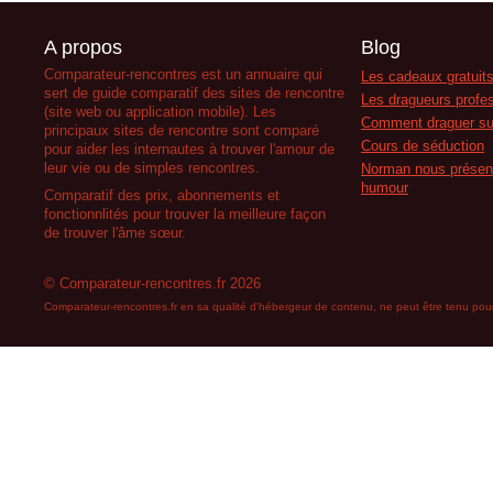
A propos
Blog
Comparateur-rencontres est un annuaire qui
Les cadeaux gratuits
sert de guide comparatif des sites de rencontre
Les dragueurs profes
(site web ou application mobile). Les
Comment draguer su
principaux sites de rencontre sont comparé
Cours de séduction
pour aider les internautes à trouver l'amour de
leur vie ou de simples rencontres.
Norman nous présent
humour
Comparatif des prix, abonnements et
fonctionnlités pour trouver la meilleure façon
de trouver l'âme sœur.
© Comparateur-rencontres.fr 2026
Comparateur-rencontres.fr en sa qualité d'hébergeur de contenu, ne peut être tenu pour