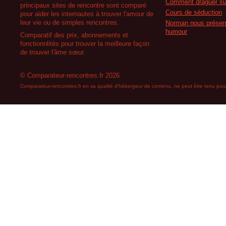
Comment draguer su
principaux sites de rencontre sont comparé
Cours de séduction
pour aider les internautes à trouver l'amour de
leur vie ou de simples rencontres.
Norman nous présent
humour
Comparatif des prix, abonnements et
fonctionnlités pour trouver la meilleure façon
de trouver l'âme sœur.
© Comparateur-rencontres.fr 2026
Comparateur-rencontres.fr en sa qualité d'hébergeur de contenu, ne peut être tenu pour