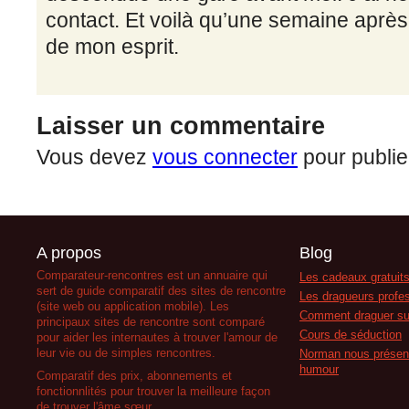
contact. Et voilà qu’une semaine après j
de mon esprit.
Laisser un commentaire
Vous devez
vous connecter
pour publie
A propos
Blog
Comparateur-rencontres est un annuaire qui
Les cadeaux gratuits
sert de guide comparatif des sites de rencontre
Les dragueurs profes
(site web ou application mobile). Les
Comment draguer su
principaux sites de rencontre sont comparé
Cours de séduction
pour aider les internautes à trouver l'amour de
leur vie ou de simples rencontres.
Norman nous présent
humour
Comparatif des prix, abonnements et
fonctionnlités pour trouver la meilleure façon
de trouver l'âme sœur.