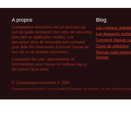
A propos
Blog
Comparateur-rencontres est un annuaire qui
Les cadeaux gratuits
sert de guide comparatif des sites de rencontre
Les dragueurs profes
(site web ou application mobile). Les
Comment draguer su
principaux sites de rencontre sont comparé
Cours de séduction
pour aider les internautes à trouver l'amour de
leur vie ou de simples rencontres.
Norman nous présent
humour
Comparatif des prix, abonnements et
fonctionnlités pour trouver la meilleure façon
de trouver l'âme sœur.
© Comparateur-rencontres.fr 2026
Comparateur-rencontres.fr en sa qualité d'hébergeur de contenu, ne peut être tenu pour